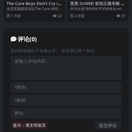
The Cure Boys Don’t Cry (8
宣美 SUNMI 首张正规专辑 H
6 Mix) FLAC Hi-Res 44kHz 2
EART MAID FLAC 24bit 96k
这是英国摇滚乐队The Cure 的经典
作为出道18年的K-POP传奇女sol
4bit qobuz
Hz qobuz
作品《Boys Don’t Cry (8...
o，前Wonder Girls成员宣美（S...
1 月前
22
2 月前
37
评论(0)
您的邮箱地址不会被公开。
必填项已用
*
标注
提示：请文明发言