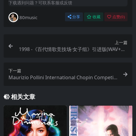
下载遇到问题？可联系客服或反馈
80music
分享
收藏
点赞(
0
)
上一篇
1998 -《百代情歌竞技场·女子组》引进版(WAV+CU
E)
下一篇
Maurizio Pollini International Chopin Competiti
on, Warsaw, 1960 (Live at 6th International Cho
pin Competition, Warsaw, 1960) FLAC 192kHz 24
相关文章
bit qobuz