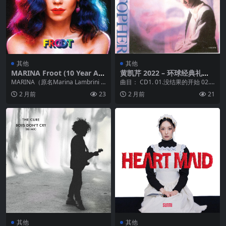
其他
其他
MARINA Froot (10 Year An
黄凯芹 2022 – 环球经典礼赞Ⅱ
niversary Edition) (2025) FL
CD1 没结果的一些感情 [环球]
MARINA（原名Marina Lambrini D
曲目： CD1. 01.没结果的开始 02.
AC qobuz
[WAV+CUE]
iamandis），1985...
没结果的一些感情 (香港电台广播
2 月前
23
2 月前
21
剧'...
其他
其他