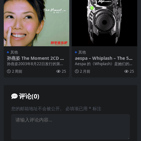
其他
其他
孙燕姿 The Moment 2CD FL
aespa – Whiplash – The 5th
AC
Mini Album – FLAC分轨｜Hi
孙燕姿2003年8月22日发行的第七
Aespa 的《Whiplash》是她们的第
-Res 24-Bit 96.0 kHz｜From
张国语专辑，也是其音乐生涯第一
五张迷你专辑，这张专辑的名称
2 周前
25
2 月前
25
Tidal
阶段的总结之作...
《Whi...
评论(0)
您的邮箱地址不会被公开。
必填项已用
*
标注