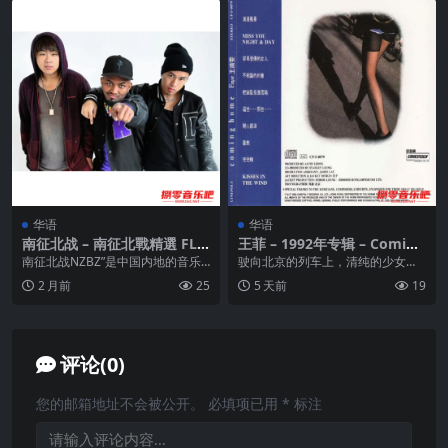
华语
华语
南征北战 – 南征北戰精選 FLA
王菲 – 1992年专辑 – Coming
C
Home Flac
南征北战NZBZ”是中国内地的音乐
驶向北京的列车上，清纯的少女望
组合，成立于2012年，由胡汀洋、
出窗外，若有所思。美国求学归
2 月前
25
5 天前
19
赵辰龙、尼成...
来，王菲一张名为《Co...
评论(0)
您的邮箱地址不会被公开。
必填项已用
*
标注