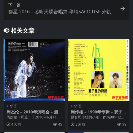
下一篇
群星 2016 – 鉴听天碟合唱篇 华纳SACD DSF 分轨
相关文章
华语
华语
周杰伦 – 2010年演唱会 – 超时
周传雄 – 1990年专辑 – 双子星
代演唱会 wav
的对话 Flac
周杰伦（周董）于2010年6月11、1
原名周传雄的小刚，作为90年歌林
2日在台北小巨蛋推出2010最新世
公司竭力推出的新人，当然也不
4 天前
49
3 周前
99
界巡演“...
赖。《不完美的双子星...