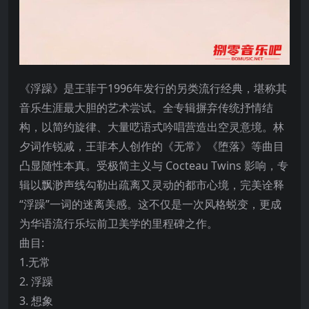
《浮躁》是王菲于1996年发行的另类流行经典，堪称其
音乐生涯最大胆的艺术尝试。全专辑摒弃传统抒情结
构，以简约旋律、大量呓语式吟唱营造出空灵意境。林
夕词作锐减，王菲本人创作的《无常》《堕落》等曲目
凸显随性本真。受极简主义与 Cocteau Twins 影响，专
辑以飘渺声线勾勒出疏离又灵动的都市心境，完美诠释
“浮躁”一词的迷离美感。这不仅是一次风格蜕变，更成
为华语流行乐坛前卫美学的里程碑之作。
曲目:
1.无常
2. 浮躁
3. 想象