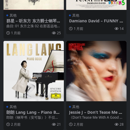
其他
其他
群星 – 听东方 东方爵士钢琴 2
Damiano David – FUNNY lit
003 DSD DSF
tle FEARS (DREAMS) (2025)
曲目: 01 东方之珠 02 在那遥远地方
1 月前
14
ALAC Hi-Res 24bit 44kHz
03 鲁冰花 04 彩云追月 05 ...
1 月前
25
其他
其他
朗朗 Lang Lang – Piano Bo
Jessie J – Don’t Tease Me W
ok (Encore Edition) (2019)
ith A Good Time FLAC 44.1
郎朗《钢琴书（安可版）》不仅是
《Don't Tease Me With A Good Ti
FLAC 24bit 96kHz
kHz 16bit qobuz
对其2019年畅销专辑的扩展，更是
me》是Jessie...
2 月前
21
2 月前
28
一场回归初心的深...