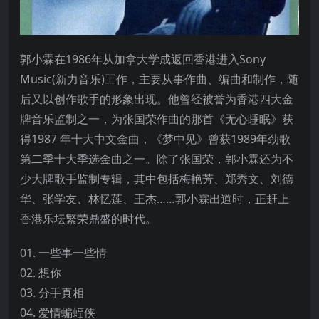
郭小霖在1986年从加拿大学成返回香港进入Sony
Music(新力音乐)工作，主要从事作曲、编曲和制作，随
后又以创作歌手的形象出现。他曾经被誉为香港四大金
牌音乐监制之一，为张国荣作曲的那首《无心睡眠》获
得1987 年十大中文金曲，《梦中见》曾获1989年劲歌
第二季十大季选金曲之一。除了张国荣，郭小霖还为不
少大牌歌手监制专辑，其中包括梅艳芳、郑秀文、刘德
华、张学友、林忆莲、王杰……郭小霖出道时，正赶上
香港乐坛繁荣鼎盛的时代。
01. 一些事一些情
02. 想你
03. 分手真相
04. 爱情蝙蝠侠