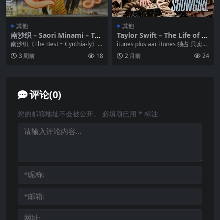
其他
其他
南沙织 – Saori Minami – The
Taylor Swift – The Life of a
Best ~ Cynthia-ly (2003, GT
Showgirl
南沙织《The Best ~ Cynthia-ly》
itunes plus aac itunes 独占 只卖24
Music-Japan) SACD ISO
于2003年由日本GT Mu...
小时. 加歌四首 1...
3 周前
18
2 月前
24
评论(0)
您的邮箱地址不会被公开。
必填项已用
*
标注