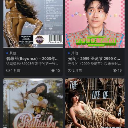
其他
其他
碧昂丝(Beyonce) – 2003年专
光良 – 2999 圣诞节 2999 Chr
辑 – Dangerously In Love
istmas – Single ALAC Hi-Re
这是碧昂丝2003年发行的第一张录
光良的《2999 圣诞节》以未来时空
(US Version) Flac cue
s 24B-48.0kHz + 杜比全景声
音室专辑,制作人包括碧 昂丝、马修
为底色，用温暖旋律编织圣诞氛
1 月前
15
2 月前
19
·诺斯、里奇...
围。歌词中“圣诞...