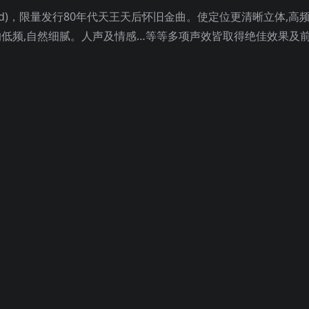
ybrid)，限量发行80年代天王天后怀旧金曲。使定位更清晰立体,高
的低频,自然细腻。人声及情感…等等多项声效皆取得绝佳效果及