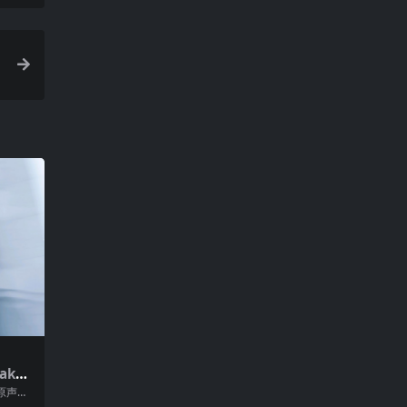
aka
原声吉
，推出