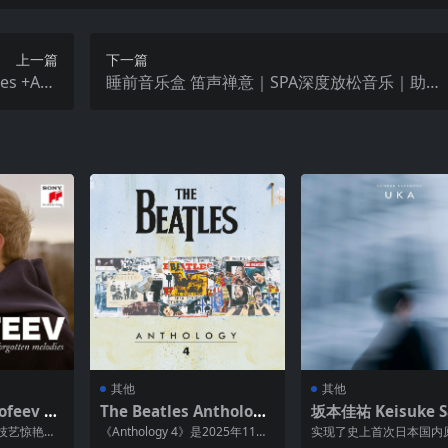
上一篇
下一篇
睡前音乐盒 笛声禅意｜SPA深度放松音乐｜助眠
C
减压｜大自然养生舒压引导 FLAC 48kHz 24bit q
obuz
其他
其他
ofeev –
The Beatles Anthology
坂本佳祐 Keisuke S
dies (2
4 – 2025 FLAC Hi-Res 9
moto Uka FLAC 48kHz
技艺惊艳国
《Anthology 4》是2025年11月2
实现了史上首次日本国内
Res 96kH
6kHz 24bit qobuz
24bit
长艺术之路
1日发行的披头士精选专辑，由贾
他大赛双冠王的坂本佳祐