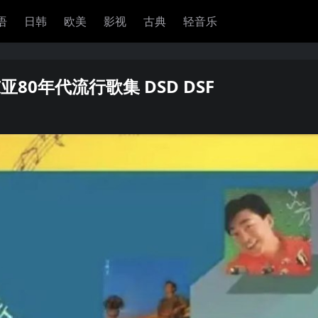
语
日韩
欧美
影视
古典
轻音乐
 东亚80年代流行歌集 DSD DSF