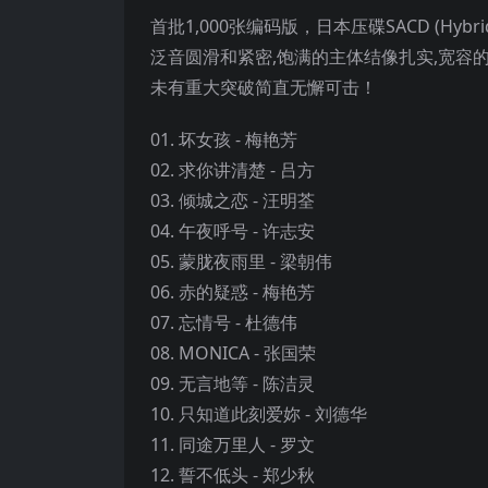
首批1,000张编码版，日本压碟SACD (H
泛音圆滑和紧密,饱满的主体结像扎实,宽容
未有重大突破简直无懈可击！
01. 坏女孩 - 梅艳芳
02. 求你讲清楚 - 吕方
03. 倾城之恋 - 汪明荃
04. 午夜呼号 - 许志安
05. 蒙胧夜雨里 - 梁朝伟
06. 赤的疑惑 - 梅艳芳
07. 忘情号 - 杜德伟
08. MONICA - 张国荣
09. 无言地等 - 陈洁灵
10. 只知道此刻爱妳 - 刘德华
11. 同途万里人 - 罗文
12. 誓不低头 - 郑少秋