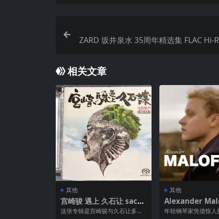
ZARD 坂井泉水 35周年精选集 FLAC Hi-Res +ALA
相关文章
其他
其他
宫崎骏 遇上 久石让 sacd
Alexander Mal
iso
Forgotten Melo
这张专辑是宫崎骏与久石让多年
年轻钢琴家凭借惊人
026) FLAC Hi-
动画合作的音乐结晶，收录了二
际乐坛，往往只是漫