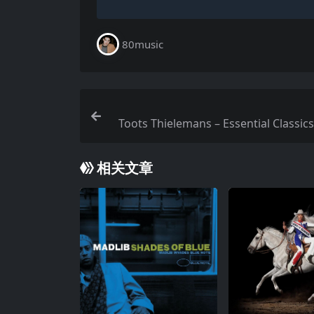
80music
Toots Thielemans – Essential Classics,
4 – 2025 FLAC
相关文章