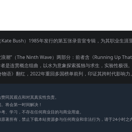
布什（Kate Bush）1985年发行的第五张录音室专辑，为其职业生涯
浪潮”（The Ninth Wave）两部分：前者含《Running Up That
；后者是连贯概念组曲，以水为意象探索孤独与求生，实验性极强
因美剧《怪奇物语》翻红，2022年重回多国榜单前列，印证其跨时代影响力
站赞同其观点和对其真实性负责。
们。将会第一时间解决！
参考、学习，不存在任何商业目的与商业用途。
归原著所有，禁止下载本站资源参与任何商业和非法行为，请于24小时之