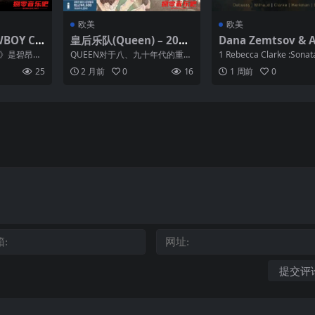
欧美
欧美
WBOY CA
皇后乐队(Queen) – 2011
Dana Zemtsov & 
t 44.1K
年SACD系列 – News Of
Fedorova – 2020
ER》是碧昂丝
QUEEN对于八、九十年代的重金
1 Rebecca Clarke :Sonata
The World DSD DSF
D系列 – Silhouettes –
第八张专辑，
属乐队有着一定的影响，它独特
ola & Pia...
25
2 月前
0
16
1 周前
0
的歌剧式摇滚为后来的...
sf / dsd256