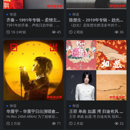
华语
华语
齐秦 – 1991年专辑 – 柔情主义
陈楚生 – 2019年专辑 – 趋光 F
Flac
lac
1991年的齐秦，声线日趋华丽，但
《趋光》是陈楚生睽违多年的个人
创作却已力不从心。相继出了《爱
音乐专辑，也是他用以展现现阶段
18 小时前
45
2 周前
36
情宣言》和《柔情...
人生观的作品。曾经说...
华语
华语
华晨宇 – 华晨宇日出演唱會特
王菲 单曲 如愿 湾 归途有风 F
辑 2024 ALAC
LAC
Hi-Res 24bit 48kHz 为了能够迎着
王菲 单曲 如愿 湾 归途有风 我和我
日出，在歌声中与数万歌迷一起
的祖国
2 月前
71
2 月前
32
度...