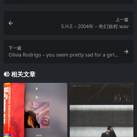
上一篇
S.H.E – 2004年 – 奇幻旅程 wav
下一篇
Olivia Rodrigo – you seem pretty sad for a girl s
o in love (2026) Amazon Music FLAC 24bit 48.0k
Hz
相关文章