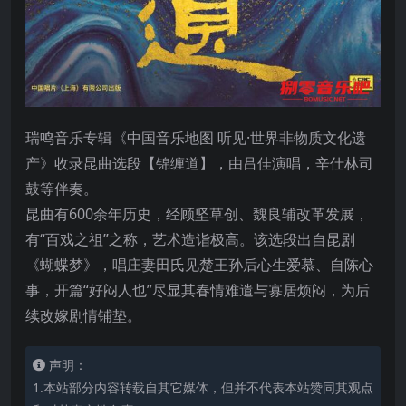
瑞鸣音乐专辑《中国音乐地图 听见·世界非物质文化遗
产》收录昆曲选段【锦缠道】，由吕佳演唱，辛仕林司
鼓等伴奏。
昆曲有600余年历史，经顾坚草创、魏良辅改革发展，
有“百戏之祖”之称，艺术造诣极高。该选段出自昆剧
《蝴蝶梦》，唱庄妻田氏见楚王孙后心生爱慕、自陈心
事，开篇“好闷人也”尽显其春情难遣与寡居烦闷，为后
续改嫁剧情铺垫。
声明：
1.本站部分内容转载自其它媒体，但并不代表本站赞同其观点