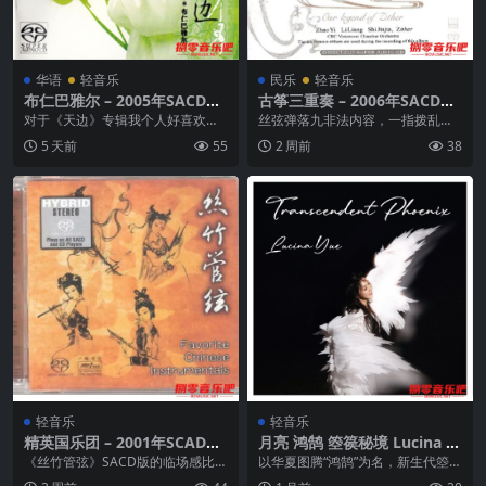
华语
轻音乐
民乐
轻音乐
布仁巴雅尔 – 2005年SACD系
古筝三重奏 – 2006年SACD系
列 – 天边 DSD DSF
列 – 春花秋月 Dsf
对于《天边》专辑我个人好喜欢这
丝弦弹落九非法内容，一指拨乱半
唱片里面的歌，音乐感丰富，不仅
空星;澹抹轻挑总有序，惊走红鱼漪
5 天前
55
2 周前
38
表现出民族音乐富于浓...
涟清。凋似落梅三两...
轻音乐
轻音乐
精英国乐团 – 2001年SCAD系
月亮 鸿鹄 箜篌秘境 Lucina Y
列 – 丝竹管弦 dff
ue – Transcendent Phoenix
《丝竹管弦》SACD版的临场感比X
以华夏图腾“鸿鹄”为名，新生代箜篌
FLAC qobuz
RCD版更佳，令人有如观赏现场演
演奏家月亮（Lucina Yue）匠心打