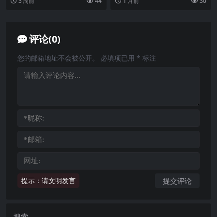
3 周前
44
1 月前
30
奏一样。各种弹...
造。格...
评论(0)
您的邮箱地址不会被公开。
必填项已用
*
标注
提示：请文明发言
搜索