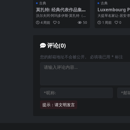
古典
古典
莫扎特: 经典代表作品集—
Luxembourg P
索尼精选 Hi-Res flac
onic – Lutosła
沃尔夫冈·阿玛多伊斯·莫扎特（W
大提琴名家让‑居安·
certos for Cello for O
olfgang Amadeus Mozart，1...
挥古斯塔沃·希梅诺
4 周前
0
50
1 周前
0
乐团，献上重磅新作..
hestra, Bloch 
o (2026) 24bit
评论(0)
您的邮箱地址不会被公开。
必填项已用
*
标注
提示：请文明发言