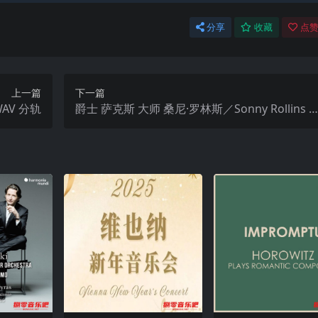
分享
收藏
点赞
上一篇
下一篇
似水流年 (2003) WAV 分轨
爵士 萨克斯 大师 桑尼·罗林斯／Sonny Rollins S
axophone Colossus Hi-Res ／24bit／192khz
hdtracks