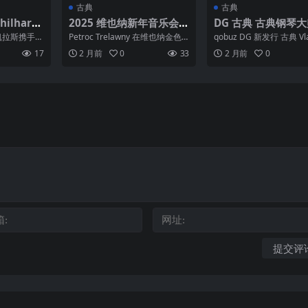
古典
古典
hilharm
2025 维也纳新年音乐会 1
DG 古典 古典钢琴大师
wski Con
080P BBC直播版
adimir Horowitz
凯拉斯携手指
Petroc Trelawny 在维也纳金色
qobuz DG 新发行 古典 Vla
rc
、卢森堡爱乐
大厅现场举办年度音乐会，今年
Horowitz 钢琴 即兴 ...
17
2 月前
0
33
2 月前
0
.
的音乐会...
Schelom
 192khZ