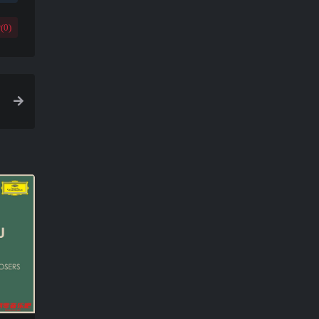
(
0
)
／