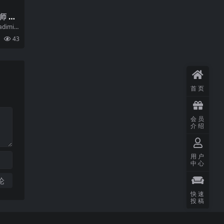
 Vl
 精选
dimir
43
首页
会员
介绍
用户
中心
快速
投稿