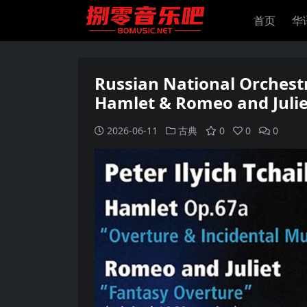
首页
华
Russian National Orchest
Hamlet & Romeo and Julie
2026-06-11
古典
0
0
0