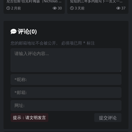
White of the Eye (Original
3年专辑 – Live in Texas Flac
尼古拉斯·伯克利·梅森（Nicholas B
短短的三年多内能写下一页又一页
Motion Picture Soundtrac
erkeley Mason，1944...
的彪炳功绩，仿佛一行六人的Linkin
2 月前
30
3 天前
37
k) Flac
Park正...
评论(0)
您的邮箱地址不会被公开。
必填项已用
*
标注
提示：请文明发言