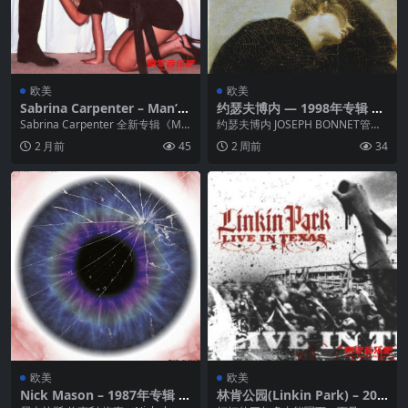
欧美
欧美
Sabrina Carpenter – Man’s
约瑟夫博内 — 1998年专辑 —
Best Friend ALAC 24bit 44k
JOSEPH BONNET In memor
Sabrina Carpenter 全新专辑《Ma
约瑟夫博内 JOSEPH BONNET管风
Hz
iam Titanic WAV整轨
n’s Best Friend...
琴 纪念泰坦尼克号等 敢挑战阁下
2 月前
45
2 周前
34
音响...
欧美
欧美
Nick Mason – 1987年专辑 –
林肯公园(Linkin Park) – 200