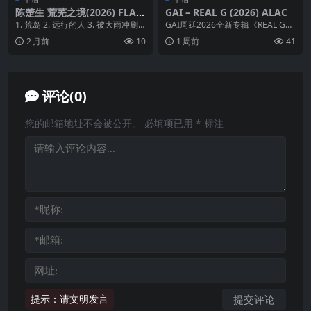
陈楚生 荒芜之境(2026) FLAC
GAI – REAL G (2026) ALAC
24bit 48khz
1. 荒岛 2. 远行的人 3. 被大雨冲刷
GAI周延2026全新专辑《REAL G》
的城市...
重磅问世，延续标志性江湖说唱内
2 月前
10
1 周前
41
核，以川...
评论(0)
您的邮箱地址不会被公开。
必填项已用
*
标注
提示：请文明发言