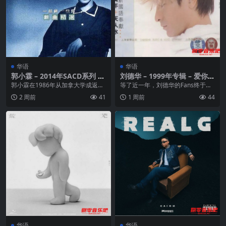
华语
华语
郭小霖 – 2014年SACD系列 –
刘德华 – 1999年专辑 – 爱你一
一些新 一些旧 Dsf
万年(引进版) Flac
郭小霖在1986年从加拿大学成返回
等了近一年，刘德华的Fans终于等
香港进入Sony Music(新力音乐)工
来了刘德华今年唯一的广东大碟
2 周前
41
1 周前
44
作，...
【爱无知】。就象上...
华语
华语