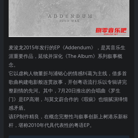
麦浚龙2015年发行的EP《Addendum》，是其音乐生
涯重要作品，延续并深化《The Album》系列叙事概
念。
它以虚构人物董折与浦铭心的情感纠葛为主线，借多首
歌曲构建电影般连贯故事，开创粤语流行乐以专辑讲完
整剧情的先河。其中，7月20日推出的合唱曲《罗生
门》是EP高潮，与莫文蔚合作的《瑕疵》也细腻演绎情
感矛盾。
该EP制作精良，在概念完整性与叙事创新上树港乐新标
杆，堪称2010年代具代表性的粤语EP。