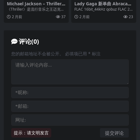
Michael Jackson – Thriller(1
Lady Gaga 新单曲 Abracada
982) ALAC 24bit 176.4kHz
bra 2025 FLAC
《Thriller》是流行音乐之王迈克尔·
FLAC 16bit_44kHz qobuz FLAC 24
杰克逊于1982年发行的第六张录音
bit_44kHz ...
2 月前
37
2 月前
23
室专...
评论(0)
您的邮箱地址不会被公开。
必填项已用
*
标注
提示：请文明发言