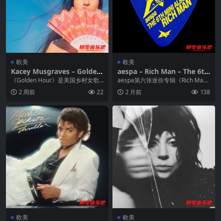
欧美
欧美
Kacey Musgraves – Golden
aespa – Rich Man – The 6th
Hour (2018) ALAC 24bit 96
Mini Album (GENIE) 2025 F
《Golden Hour》是美国乡村女歌
aespa第六张迷你专辑《Rich Ma
kHz
LAC 24bit 96kHz
手Kacey Musgraves的第四张...
n》已于2025年9月5日发行，主打
2 周前
22
2 月前
138
曲为...
欧美
欧美