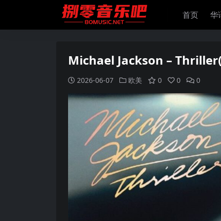
首页
华
Michael Jackson – Thrille
2026-06-07
欧美
0
0
0