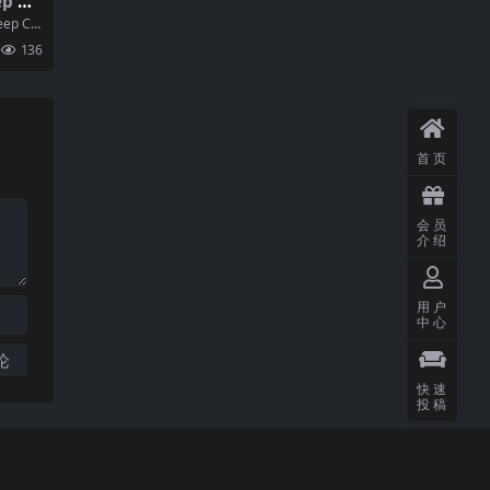
ep Cir
it 96
p Cir
由德意志
136
首页
会员
介绍
用户
中心
快速
投稿