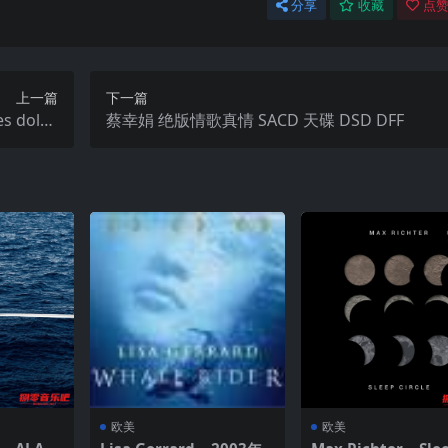
分享
收藏
点赞
上一篇
下一篇
es dolby
蔡幸娟 绝版情歌真情 SACD 天碟 DSD DFF
杜比全景声
欧美
欧美