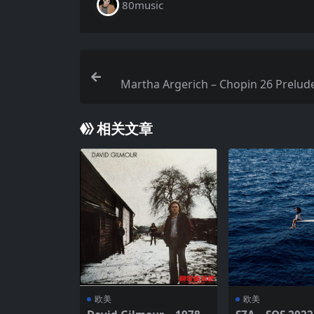
80music
Martha Argerich – Chopin 26 Prelud
atmos 
相关文章
欧美
欧美