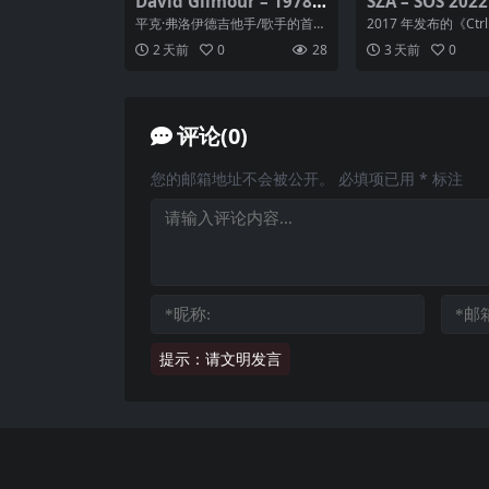
David Gilmour – 1978
SZA – SOS 2022
年专辑 – David Gilmour
｜Hi-Res 24-Bit
平克·弗洛伊德吉他手/歌手的首张
2017 年发布的《Ctr
Flac
z
个人专辑，最初发行于 1978
&B 史上最具影响力
2 天前
0
28
3 天前
0
年，经过数字重制...
一。...
评论(0)
您的邮箱地址不会被公开。
必填项已用
*
标注
提示：请文明发言