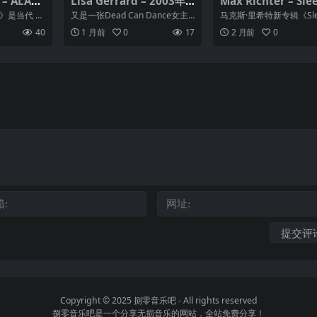
 – ALAC
Lisa Gerrard – 2003年
Max Richter – Sle
 44.1 kH
专辑 – Whalerider Flac
cle 2025 FLAC 24b
l》是当代 R
又是一张Dead Can Dance女主
马克斯·里希特新专辑《Slee
kHz qobuz 新古典
的专辑之
唱Lisa Gerrard参与制作的电影...
cle》于9月5日（周五）
40
1 月前
0
17
2 月前
0
留声机...
Copyright © 2025
捌零音乐吧
- All rights reserved
捌零音乐吧是一个分享无损音乐的网站，全站免费分享！