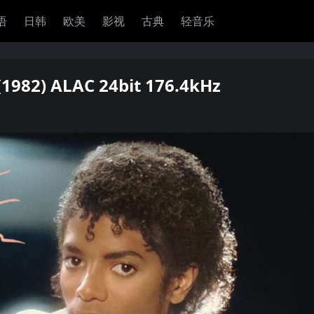
语
日韩
欧美
影视
古典
轻音乐
r(1982) ALAC 24bit 176.4kHz