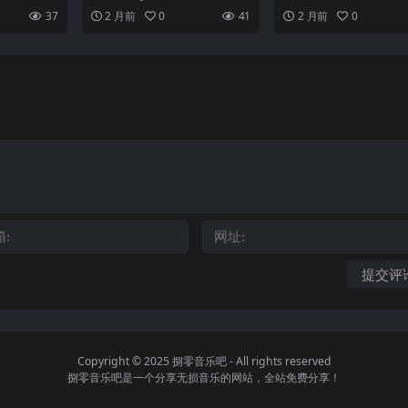
uxe Edition) E(2004)
44.1kHz 24bit qo
评人认为这
luxe Editi...
Canada时隔13年发布全
37
2 月前
0
41
2 月前
0
《I...
Copyright © 2025
捌零音乐吧
- All rights reserved
捌零音乐吧是一个分享无损音乐的网站，全站免费分享！