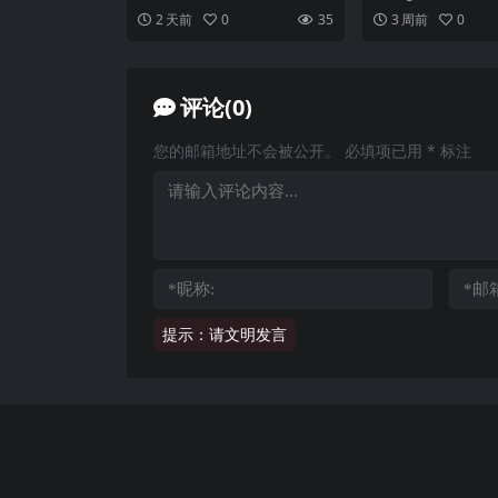
n Love (US Version) Fla
录音室专辑,制作人包括碧 昂丝、
关注和好评，许多乐
2 天前
0
35
3 周前
0
马修·诺斯、里奇...
张专辑是梦龙乐队...
c cue
评论(0)
您的邮箱地址不会被公开。
必填项已用
*
标注
提示：请文明发言