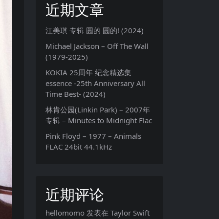
近期文章
江美琪 专辑 圓的 圓的! (2024)
Michael Jackson – Off The Wall
(1979-2025)
KOKIA 25周年 纪念精选集
essence -25th Anniversary All
Time Best- (2024)
林肯公园(Linkin Park) – 2007年
专辑 – Minutes to Midnight Flac
Pink Floyd – 1977 – Animals
FLAC 24bit 44.1kHz
近期评论
hellomomo
发表在
Taylor Swift