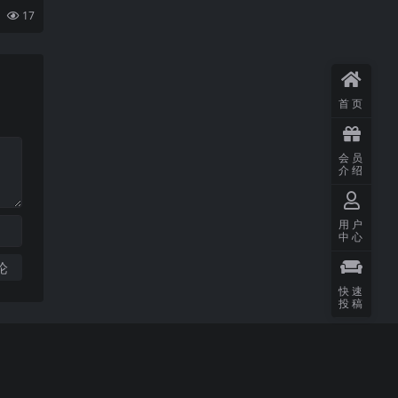
buz
新专辑
17
首页
会员
介绍
用户
中心
快速
投稿