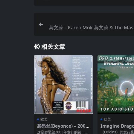
莫文蔚 – Karen Mok 莫文蔚 & The Mast
相关文章
欧美
欧美
碧昂丝(Beyonce) – 2003
Imagine Drag
年专辑 – Dangerously I
18年专辑 — Orig
这是碧昂丝2003年发行的第一张
《Origins》的发