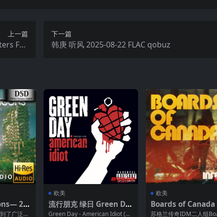
上一篇
下一篇
ers FLA
韩庚 听风 2025-08-22 FLAC qobuz
C
欧美
欧美
ons— 20
流行朋克 绿日 Green Da
Boards of Canada 
ins dsf
y – American Idiot (Del
rno – 2026-05-29 
行受到了广泛的
Green Day - American Idiot (De
苏格兰传奇IDM二人组Boar