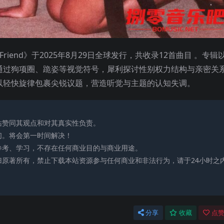
 Best Friend》于2025年8月29日全球发行，共收录12首曲目 。专辑
，通过狗项圈、跪姿等视觉符号，犀利探讨性别权力结构与亲密关
，以轻快旋律包裹尖锐议题，营造听觉与主题的认知失调。
站赞同其观点和对其真实性负责。
们。将会第一时间解决！
参考、学习，不存在任何商业目的与商业用途。
归原著所有，禁止下载本站资源参与任何商业和非法行为，请于24小时之
分享
收藏
点赞