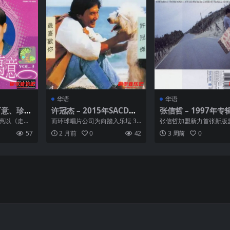
华语
华语
许冠杰 – 2015年SACD系
张信哲 – 1997年专辑
年 风格唱
列 – 最喜欢你 DSD DSF
觉 wav
百惠以《走过
而环球唱片公司为向踏入乐坛 30
张信哲加盟新力首张新版
候》等金曲
年的许冠杰致敬，更不惜向康艺
辑，全新的、最好的、惊
57
2 月前
0
42
3 周前
0
...
成音、新艺宝等多间...
直觉专辑 01. 信 0...