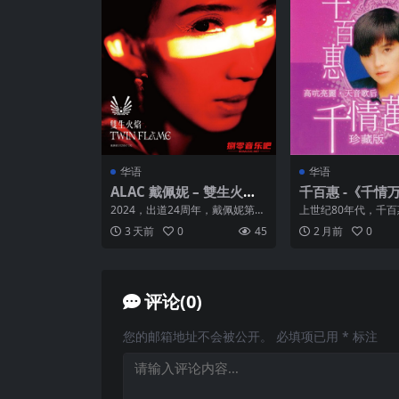
华语
华语
ALAC 戴佩妮 – 雙生火焰
千百惠 -《千情万意、珍藏
(2024)
版》3CD 2005
2024，出道24周年，戴佩妮第1
上世纪80年代，千
片 WAV 整轨
4张个人概念专辑《双生火焰 TW
咖啡屋》《想你的时
3 天前
0
45
2 月前
0
IN FLAM...
风靡海峡两岸及东南亚，
评论(0)
您的邮箱地址不会被公开。
必填项已用
*
标注