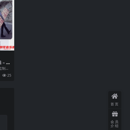
 – 直
监制专
喜的，
25
首页
会员
介绍