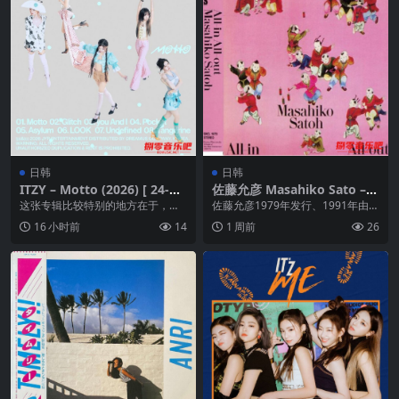
日韩
日韩
ITZY – Motto (2026) [ 24-bit
佐藤允彦 Masahiko Sato – A
96 kHz] – FLAC
ll-In, All-Out (1979, 1991, S
这张专辑比较特别的地方在于，它
佐藤允彦1979年发行、1991年由日
ony-Japan) CD FLAC
有一种“巡演衍生 EP”的感觉。Appl
本Sony再版的爵士钢琴专辑，是其
16 小时前
14
1 周前
26
e Mus...
融合先锋...