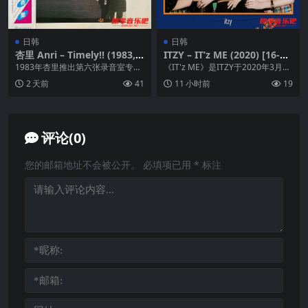
日韩
日韩
杏里 Anri – Timely!! (1983, F
ITZY – IT’z ME (2020) [16-bit
or Life-Japan) LP 24-96
44.1 kHz] – FLAC
1983年杏里推出第六张录音室专辑
《IT'z ME》是ITZY于2020年3月9
《Timely!!》，由For Life唱片发...
日发行的第二张迷你专辑，这张专
2 天前
41
11 小时前
19
辑不...
评论(0)
您的邮箱地址不会被公开。
必填项已用
*
标注