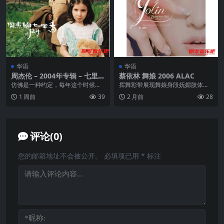
华语
华语
周杰伦 – 2004年专辑 – 七里香
蔡依林 舞娘 2006 ALAC
Flac
仿佛是一种约定，每年这个时候，
挥舞彩带展现舞娘身段妩媚肢体的J
酝酿一整年的(周杰伦音乐旋风)，必
olin 充满节奏性感创造流行时尚的J
1 周前
39
2 月前
28
定准时引爆。缘于...
olin ...
评论(0)
您的邮箱地址不会被公开。
必填项已用
*
标注