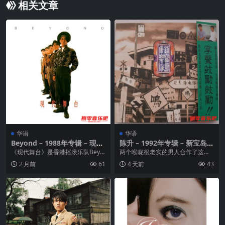
相关文章
华语
华语
Beyond – 1988年专辑 – 现在
陈升 – 1992年专辑 – 新宝岛康
舞台 wav
乐队第1辑 Flac
《现代舞台》是香港摇滚乐队Beyo
两个喉咙很老实的男人合作了这张
nd发行第二张粤语专辑。这张专辑
音乐很英俊的专辑，他们相识在一
2 月前
61
4 天前
43
比上一张Bey...
个吃酒的地方，阿煜晃...