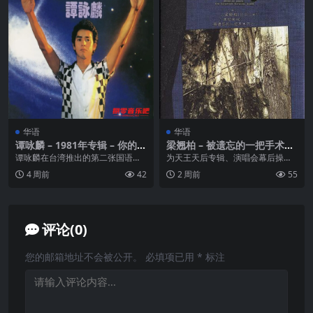
华语
华语
谭咏麟 – 1981年专辑 – 你的凝
梁翘柏 – 被遗忘的一把手术刀
望 Flac
2014 – WAV 整轨 – 历史尘封
谭咏麟在台湾推出的第二张国语专
为天王天后专辑、演唱会幕后操
– 原抓
辑《你的凝望》，该专辑共收录10
刀，为「我是歌手」、电影大片音
4 周前
42
2 周前
55
首歌曲，其中一首粤...
乐掌舵，最负盛名的华人...
评论(0)
您的邮箱地址不会被公开。
必填项已用
*
标注