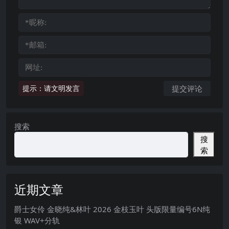
提示：请文明发言
搜索
搜
索
近期文章
爵士女伶 金晓纯&林叶 2026 金枝玉叶 头版限量编号6N纯
银 WAV+分轨