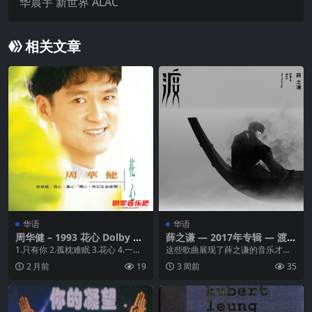
华晨宇 新世界 ALAC
相关文章
华语
华语
周华健 – 1993 花心 Dolby At
薛之谦 — 2017年专辑 — 渡 a
mos 杜比全景声
if
1.只有你 2.孤枕难眠 3.花心 4.一次
这些歌曲展现了薛之谦的音乐才华
一次 5.家 6.你要的男人是哪一种...
和独特的风格。 1. 动物世界 2. 暧昧
2 月前
19
3 周前
35
3. ...