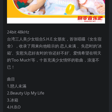
24bit 48kHz
台湾三人美少女组合S.H.E.女朋友，首张唱碟《女生宿
舍》，收录了用来向他暗示的 恋人未满 、失恋时的‘冰
箱’、安慰失恋好友时的‘你还好不好’、爱情希望在明天
的‘Too Much’等，十首充满少女情怀的歌曲，浪漫不
已！
曲目
1.戀人未滿
2.Beauty Up My Life
3.冰箱
4.H.B.O