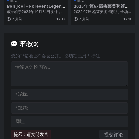
欧美
欧美
Bon Jovi – Forever (Legend
2025年 第67届格莱美奖颁奖
ary Edition) (2025)
典礼 包含上一届
该专辑于2025年10月24日发行，是
2025 67届 格莱美奖 颁奖礼 全场
2024年《Forever》的重编版，诞
视频 1080Pi 无水印 纯享 34...
2 月前
32
2 月前
46
生...
评论(0)
您的邮箱地址不会被公开。
必填项已用
*
标注
提示：请文明发言