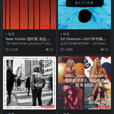
欧美
欧美
New Yorker 纽约客 杂志 原
Ed Sheeran—2017年专辑—÷
版PDF 最新一期 1月27日
(Deluxe) flac
The New Yorker January 27 2025
这张万众期待的专辑÷，Ed Sheera
纽约客 杂志 1月...
n自称是“至今创作出的最好作品”！
2 月前
23
4 周前
41
为了这...