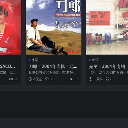
华语
华语
年SACD系
刀郎 – 2004年专辑 – 北方
光良 – 2001年专辑 
 Dsf
的天空下 Flac
次个人创作专辑 Fla
曲歌星，红极
音像公司称此专辑为刀郎罗林第
《第一次个人创作专辑》
星。自小学
二张CD专辑，收录了11首经典曲
于2001年5月10日发行
29
2 天前
0
15
3 周前
0
...
目，其中5首新歌，6...
辑，共收录13首歌...