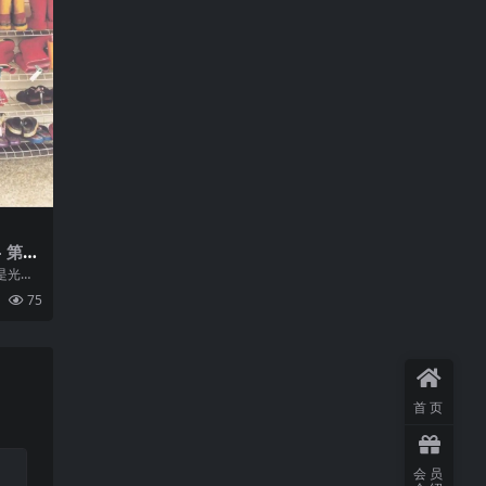
– 第一
c
是光良
的音乐专
75
首页
会员