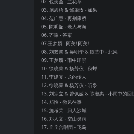
02. 包美圣 - 兰花草
03. 施碧梧 & 邰肇玫 - 如果
04. 范广慧 - 再别康桥
05. 陈明韶 - 老人与海
06. 齐豫 - 答案
07.王梦麟 - 阿美! 阿美!
08. 刘篮溪 & 吴明华 & 谭荃中 - 北风
09. 王梦麟 - 雨中即景
10. 徐晓菁 & 杨芳仪 - 秋蝉
11. 李建复 - 龙的传人
12. 徐晓菁 & 杨芳仪 - 听泉
13. 刘宗立 & 曾佩媛 & 陈淑惠 - 小雨中的回
14. 郑怡 - 微风往事
15. 施考荣 - 归人沙城
16. 郑人文 - 空山灵雨
17. 丘丘合唱团 - 飞鸟