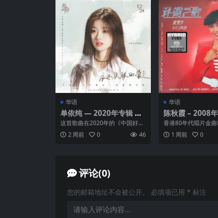
华语
华语
单依纯 — 2020年专辑 —
陈秋霞 – 2008
永不失联的爱 flac
列 – 秋霞之歌
这首歌曲在2020年的《中国好声
香港80年代唱片金
音》比赛中由单依纯首次演唱，
东南亚中港台电影名
2 周前
0
46
1 周前
0
并因此获得了广泛的认...
习钢琴，15岁具职业水
评论(0)
您的邮箱地址不会被公开。
必填项已用
*
标注