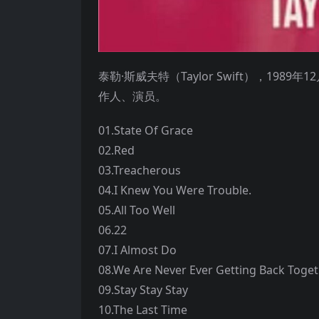
泰勒·斯威夫特（Taylor Swift），1
作人、演员。
01.State Of Grace
02.Red
03.Treacherous
04.I Knew You Were Trouble.
05.All Too Well
06.22
07.I Almost Do
08.We Are Never Ever Getting Back Toge
09.Stay Stay Stay
10.The Last Time