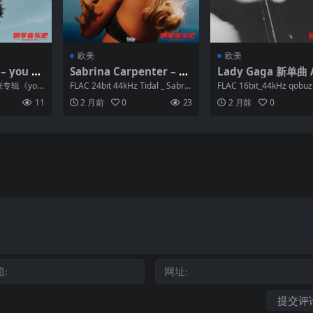
欧美
欧美
 – you se
Sabrina Carpenter – Sh
Lady Gaga 新单曲 
a girl so
ort n’ Sweet (Deluxe)(2
cadabra 2025 FLA
第三张专辑《you
FLAC 24bit 44kHz Tidal _ Sabrin
FLAC 16bit_44kHz qobuz
 bonus t
025) FLAC Hi-Res
a Carpent...
24bit_44kHz ...
11
2 月前
0
23
2 月前
0
LAC 24bi
版 14首