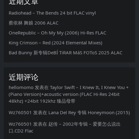
近期文章
Radiohead – The Bends 24 bit FLAC vinyl
蔡依林 舞娘 2006 ALAC
OneRepublic – Oh My My (2006) Hi-Res FLAC
King Crimson – Red (2024 Elemental Mixes)
Bad Bunny 新专辑DeBÍ TiRAR MáS FOToS 2025 ALAC
近期评论
hellomomo
发表在
Taylor Swift – I Knew It, I Knew You +
(Piano Version)+acoustic version (FLAC Hi-Res 24bit
48khz) +24bit 192khz 臻品母带
Wz760501
发表在
Lana Del Rey 专辑 Honeymoon (2015)
Wz760501
发表在
赵传 – 2002年专辑 – 爱要怎么说出
口.CD2 Flac