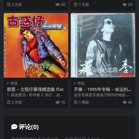
寞》，第一种感觉就是“太像了，简
爱》，1999年5月5日发行。收录歌
2 天前
28
1 月前
24
直太像了！”黄红英的声...
曲有木鱼与金鱼，会...
华语
华语
群星 – 古惑仔最强精选集 flac
齐秦 – 1995年专辑 – 命运的深
渊(去年冬天电影原声) Flac
1. 蒸发眼泪 - 郑伊健 2. 知己，自己
这张专辑是齐秦操刀制作的电影原
- 风火海郑伊...
声大碟，专辑中“压抑”的感觉被再度
2 月前
16
1 周前
40
加深，齐秦为电影...
评论(0)
您的邮箱地址不会被公开。
必填项已用
*
标注