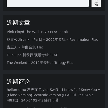
索
近期文章
Pink Floyd The Wall 1979 FLAC 24bit
林肯公园(Linkin Park) – 2002年专辑 – Reanimation Flac
告五人 – 单曲合集 Flac
Dua Lipa 新发行 现场专辑 FLAC
The Weeknd – 2012年专辑 – Trilogy Flac
近期评论
hellomomo
发表在
Taylor Swift – I Knew It, I Knew You +
(Piano Version)+acoustic version (FLAC Hi-Res 24bit
48khz) +24bit 192khz 臻品母带