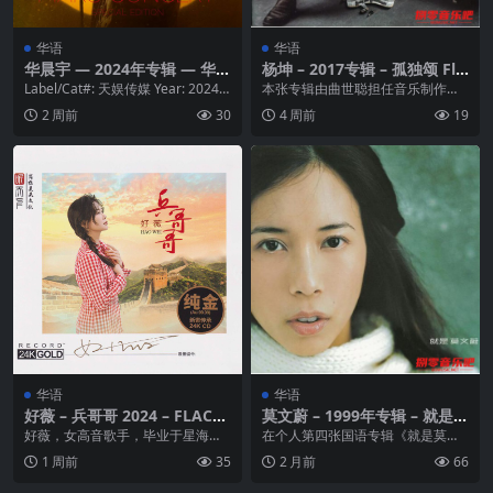
华语
华语
华晨宇 — 2024年专辑 — 华晨
杨坤 – 2017专辑 – 孤独颂 Fla
宇日出演唱会特辑 flac
c
Label/Cat#: 天娱传媒 Year: 2024-0
本张专辑由曲世聪担任音乐制作
6-26 Genre:...
人，中国首席女词人、唱片企划人
2 周前
30
4 周前
19
文雅任词统筹，同时还邀...
华语
华语
好薇 – 兵哥哥 2024 – FLAC
莫文蔚 – 1999年专辑 – 就是
分轨（24K金碟 头版限量）
莫文蔚 Flac
好薇，女高音歌手，毕业于星海音
在个人第四张国语专辑《就是莫文
乐学院声乐表演专业。广东省声乐
蔚》中，莫文蔚再度作了很许多不
1 周前
35
2 月前
66
艺术研究协会会员。她...
同于以前的尝试，其中...