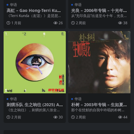
华语
华语
高虹 – Gao Hong-Terri Kund
光良 – 2006年专辑 – 十光年C
a FLAC qobuz
D2 Flac
《Terri Kunda（友谊）》是琵琶大
从“无印良品”出道至今十年，光良在
师高虹与塞内加尔科拉琴演奏家Ka
2006年精选专辑《十光年》收录28
1 月前
26
2 周前
38
dia...
首精选歌曲...
华语
华语
刺猬乐队 生之响往 (2025) AL
朴树 – 2003年专辑 – 生如夏花
AC
Flac
《生之响往》，刺猬的第八张全长
那个在忧郁的自我中吟唱的朴树复
录音室专辑，在此时到来。打开它1
活了，那个在彷徨中寻找坚实生命
2 月前
30
2 周前
44
1首作品，起伏错落...
的音乐浪子已开始振作...