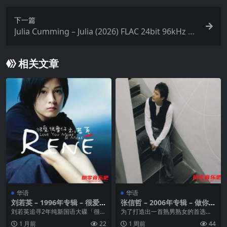
下一篇
Julia Cumming – Julia (2026) FLAC 24bit 96kHz q
obuz
相关文章
华语
华语
刘若英 – 1996年专辑 – 很爱很
张信哲 – 2006年专辑 – 做你的
爱你 Flac
男人 wav
刘若英追寻2年纯新国语大碟「很爱
为了打造出一首熟男熟女的首选歌
很爱你」,以最纯净原始的自己面对
曲，张信哲邀请了合作多次的陈小
1 月前
22
1 周前
44
所有歌迷。整张专...
霞为他量身创作歌曲《...