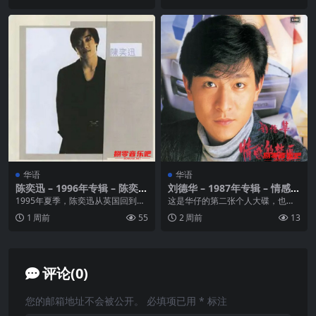
华语
华语
陈奕迅 – 1996年专辑 – 陈奕迅
刘德华 – 1987年专辑 – 情感的
Flac
禁区 Flac
1995年夏季，陈奕迅从英国回到中
这是华仔的第二张个人大碟，也是
国香港参加由TVB主办的第14届新
加盟EMI的首张碟。论唱腔实在是
1 周前
55
2 周前
13
秀歌唱大赛，...
非常幼嫩，但却胜在...
评论(0)
您的邮箱地址不会被公开。
必填项已用
*
标注