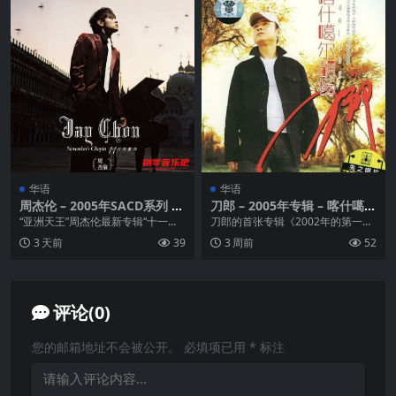
华语
华语
周杰伦 – 2005年SACD系列 –
刀郎 – 2005年专辑 – 喀什噶尔
十一月的肖邦 DSD DFF
胡杨 Flac
“亚洲天王”周杰伦最新专辑“十一月
刀郎的首张专辑《2002年的第一场
的萧邦”，周杰伦自己打理造型化做
雪》让2004年的内地乐坛足足热闹
3 天前
39
3 周前
52
音乐诗人全新亮...
了一年。20...
评论(0)
您的邮箱地址不会被公开。
必填项已用
*
标注