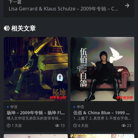
下一篇
Lisa Gerrard & Klaus Schulze – 2009年专辑 – Co
me Quietly -Flac
相关文章
华语
华语
杨坤 – 2009年专辑 – 杨坤 Fla
伍佰 & China Blue – 1999 白
c
鸽 Dolby Atmos 杜比全景声
继入主华谊兄弟音乐的首张专辑
1. 上瘾了 2. 真世界 3. 不曾在乎我
《牧马人》的漂亮转身之后，华语
4....
1 天前
73
6 天前
23
流行乐坛性格唱将杨坤经...