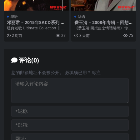
华语
华语
邓丽君 – 2015年SACD系列 –
费玉清 – 2008年专辑 – 回想曲
粤语名曲选 Dsf
之情话绵绵 Flac
经典老歌 Ultimate Collection 非常
《费玉清:回想曲之情话绵绵》你看
棒的一张掌声响起专辑！限量...
过真正的熠熠红星，万人空巷的盛
2 周前
27
3 天前
75
况？你唱过为赋新词...
评论(0)
您的邮箱地址不会被公开。
必填项已用
*
标注