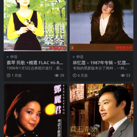
华语
华语
蔡琴 民歌 +精選 FLAC Hi-Res
林忆莲 – 1987年专辑 – 忆莲
24bit 88kHz
wav
1996年1月5日点将唱片发行，蔡琴
专辑的黑胶版本分了两种，一种是
自我翻唱+精选的发烧级民歌专辑，
黑色的大牒，一种是透明紫色大
1 月前
39
6 天前
53
收录12首重...
牒。收录了“爱的废墟”...