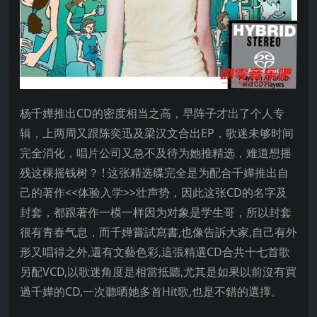
杨千嬅推出CD的密度相当之高，早阵子才出了个人专
辑，上两周又跟陈奕迅及梁汉文合出EP，歌迷未够时间
完全消化，唱片公司又急不及待为她推精选，难道想摇
残这棵摇钱树？ ! 这张精选碟完全是为配合千嬅推出自
己的著作<<体验入学>>壮声势，因此这张CD的名字及
封套，都跟著作一模一样因为对象是学生哥，所以封套
很有青春气息，而千嬅嘗試寫書,也像告訴大家,自己有外
形又唱得之外,還有文藝色彩,這張精選CD合共十七首歌
另配VCD,以歌迷角度是相當抵聽,尤其是如果以前沒有買
過千嬅的CD,一次聽晒她多首Hit歌,也是不錯的選擇。