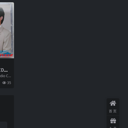
CD系
 DS
dio Co
35
首页