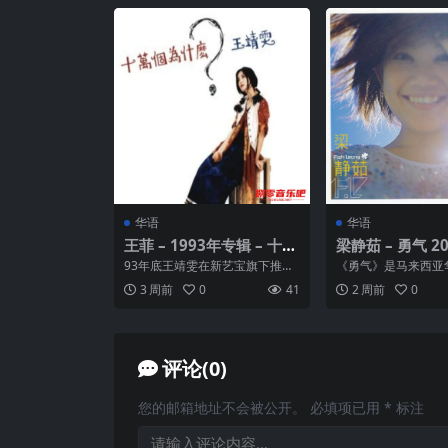
华语
华语
王菲 – 1993年专辑 – 十万
梁静茹 – 勇气 200
个为什么? Flac
C 192kHz 24bit
93年底王靖雯在新艺宝旗下推出
《勇气》是马来西亚
Music 已刮削
粤语大碟《十万个为什么》，俨
梁静茹的一张音乐专
3 周前
0
41
2 周前
0
然成为当年港产流行唱片...
的第二张国语专辑。由滚
评论(0)
您的邮箱地址不会被公开。
必填项已用
*
标注