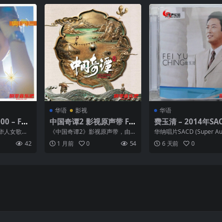
华语
影视
华语
0 – FLA
中国奇谭2 影视原声带 FL
费玉清 – 2014年SA
 – Hive
AC 补
列 – Ultimate Sound
华人女歌手
《中国奇谭2》影视原声带，由袁
华纳唱片SACD (Super Au
D DSF
辑，也是她
思翰、罗晓悦、于颗星、赵楠等
mpact Disc) 日本压碟...
42
1 月前
0
54
6 天前
0
石...
音乐人打造，专辑贴合动...