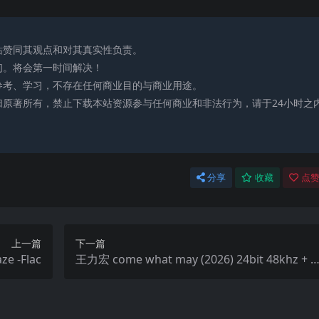
站赞同其观点和对其真实性负责。
们。将会第一时间解决！
参考、学习，不存在任何商业目的与商业用途。
归原著所有，禁止下载本站资源参与任何商业和非法行为，请于24小时之
分享
收藏
点赞
上一篇
下一篇
Eminem – 2018年专辑 – Kamikaze -Flac
王力宏 come what may (2026) 24bit 48khz + 1
92khz 臻品母带