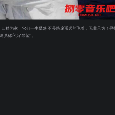
往 四处为家，它们一生飘荡 不畏路途遥远的飞着，无非只为了寻
则腻称它为“希望”。