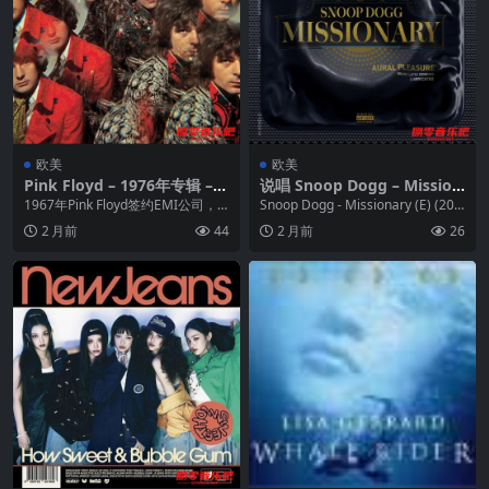
欧美
欧美
Pink Floyd – 1976年专辑 – T
说唱 Snoop Dogg – Mission
he Piper at the Gates of Da
ary (E) (2024)
1967年Pink Floyd签约EMI公司，
Snoop Dogg - Missionary (E) (202
wn Flac
一路畅行，首张单曲和首张专辑轻
4) FLAC ...
2 月前
44
2 月前
26
松上...