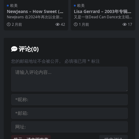
欧美
欧美
NewJeans – How Sweet (20
Lisa Gerrard – 2003年专辑 –
24) FLAC
Whalerider Flac
NewJeans 在2024年再次以全新面
又是一张Dead Can Dance女主唱Li
貌回归。主打歌《How Sweet》
sa Gerrard参与制作的电影...
2 月前
42
1 月前
17
是...
评论(0)
您的邮箱地址不会被公开。
必填项已用
*
标注