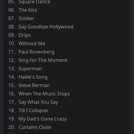
05、Square Dance
06、The Kiss
07、Soldier
08、Say Goodbye Hollywood
09、Drips
10、Without Me
11、Paul Rosenberg
12、Sing For The Moment
13、Superman
14、Hailie's Song
15、Steve Berman
16、When The Music Stops
17、Say What You Say
18、Till I Collapse
19、My Dad's Gone Crazy
20、Curtains Close