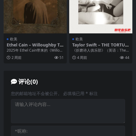
欧美
欧美
Ethel Cain – Willoughby Tu
Taylor Swift – THE TORTUR
cker, I’ll Always Love You 2
ED POETS DEPARTMENT 20
2025年 Ethel Cain带来的《Willoug
《折磨诗人俱乐部》（英语：The T
025 FLAC Hi-Res 24bit 192k
24 – FLAC 48kHz 24bit – Hi
hby Tucker, I...
ortured Poets Departme...
2 周前
51
4 周前
44
Hz
veMusic 已刮削
评论(0)
您的邮箱地址不会被公开。
必填项已用
*
标注