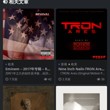
相关文章
欧美
影视
欧美
Eminem – 2017年专辑 – Rev
Nine Inch Nails-TRON Ares
ival -Flac
(Original Motion Picture So
历时1年之久的创作及淬炼，由宗师
《TRON: Ares (Original Motion Pic
undtrack) (2025) FLAC 24bi
Dr. Dre亲自监制，Eminem联手御
ture Sou...
7 天前
42
2 月前
36
t 48kHz qobuz
用传奇...