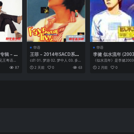
华语
华语
专辑 – 生
王菲 – 2014年SACD系列
李健 似水流年 (2003) 
 Flac
– 最精彩演唱会 DSD DSF
V 分轨
见王粤语版,
cd1 01. 梦游 02. 梦中人 03. 多得
《似水流年》是李健2003
再次扬威香
他 04. 无奈那天 05. ...
发行的首张个人专辑，他
87
2 天前
0
63
2 月前
0
...
作曲、编曲等工作。专...