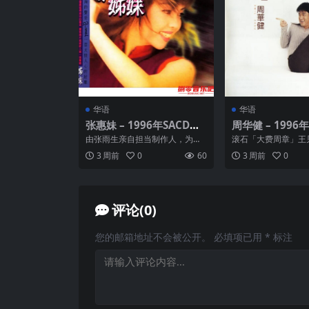
华语
华语
张惠妹 – 1996年SACD系
周华健 – 1996年
列 – 姊妹 dsf
·生活(港首版)
由张雨生亲自担当制作人，为张
滚石「大费周章」王
惠妹定身打造<姐妹> 金曲。专辑
周华健最新粤语专辑
3 周前
0
60
3 周前
0
中<...
江。全碟共收录十一首歌
评论(0)
您的邮箱地址不会被公开。
必填项已用
*
标注