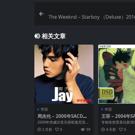
The Weeknd – Starboy （Deluxe）2016
分轨｜Hi-Res 24-Bit 44.1kHz｜
相关文章
华语
华语
周杰伦 – 2000年SACD系
王菲 – 2004年
列 – JAY DSD DFF
– Di Dar -DS
2009年杰威尔音乐授权索尼音乐
专辑依然受英伦新潮
娱乐中国控股有限公司上海新索
刻，主导专辑方向的
2 月前
0
59
4 天前
0
音乐再版。而这个封面...
员C.Y.KONG、AL...