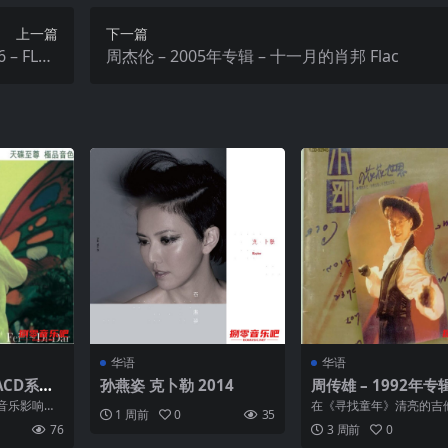
上一篇
下一篇
 – FLAC
周杰伦 – 2005年专辑 – 十一月的肖邦 Flac
Qobuz音源
华语
华语
SACD系列
孙燕姿 克卜勒 2014
周传雄 – 1992年专辑
D DFF
刚的花花世界 Flac
音乐影响深
在《寻找童年》清亮的吉
1 周前
0
35
幕后主创人
中，小刚静静地开始回忆
76
3 周前
0
而成的和声，伴我们随他走回