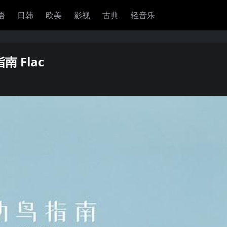
语
日韩
欧美
影视
古典
轻音乐
南 Flac