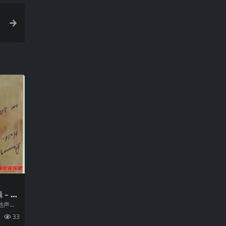
 – 小
他声
，重叠
33
...