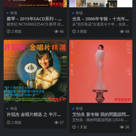
华语
华语
蔡琴 – 2015年SACD系列 – 此
光良 – 2006年专辑 – 十光年C
情可待 Dsf
D1 Flac
新世纪 NCSS06022SACD 蔡琴 此
从“无印良品”出道至今十年，光良在
情可待 最美的女人 唱出了温柔的滋
2006年精选专辑《十光年》收录28
2 周前
46
3 周前
48
味...
首精选歌曲...
华语
华语
许冠杰 金唱片精选 之 半斤八
艾怡良 新专辑 我的問題該問
两 (2013)
誰 2024 ALAC
艾怡良 - 我的問題該問誰 (2024) AL
2 周前
37
AC 24bit 48kHz _ ...
1 天前
36