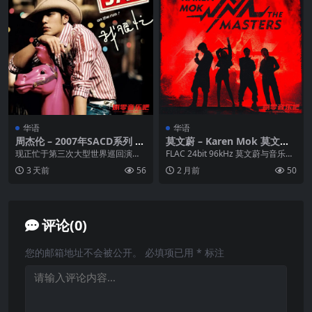
华语
华语
周杰伦 – 2007年SACD系列 –
莫文蔚 – Karen Mok 莫文蔚
我很忙 DSD DFF
& The Masters FLAC
现正忙于第三次大型世界巡回演唱
FLAC 24bit 96kHz 莫文蔚与音乐伙
会的周杰伦，大呼《我很忙》来叫
伴 陈明道、荒井十一、李铢衔Ja...
3 天前
56
2 月前
50
喊著周董生活状态！从...
评论(0)
您的邮箱地址不会被公开。
必填项已用
*
标注