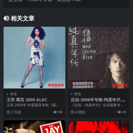
相关文章
华语
华语
王菲 寓言 2000 ALAC
伍佰-2006年专辑-纯真年代 Fl
ac
王菲 2000年 年度国语专辑《寓
《伍佰：纯真年代》伍佰最新专辑
言》仍由她的老搭档制作人ALVIN L
是一张在越趋混乱的时代里，凭借
2 月前
99
4 周前
45
EONG...
纯真的音乐让人重新找...