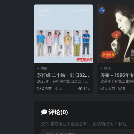
华语
华语
苏打绿 二十站一刻 (2025)
齐秦 – 1996年专
ALAC 24bit 48kHz 完整
歌 Flac
2025年，苏打绿推出出道二十余
这是小哥的第二张闽
20首
年的双CD专辑《二十站一刻》，
内容多是日本曲填词
2 周前
0
145
5 天前
0
意义重大。 上半部...
歌，有着浓郁的怀旧气息
评论(0)
您的邮箱地址不会被公开。
必填项已用
*
标注