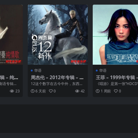
华语
华语
辑 – 纯情
周杰伦 – 2012年专辑 – 十
王菲 – 1999年专辑 
二新作 Flac
(日本再版) Flac
南语专辑，
12这个数字在古今中外，东西方
《唱游》是第一张“HDCD
和闽南语老
玄学甚至科学思想上都有特殊意
辑，所以，也是华语流行
23
6 天前
0
42
1 周前
0
。...
义；时间的计算方式以1...
新纪录！对于王菲的...