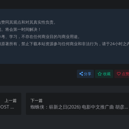
站赞同其观点和对其真实性负责。
们。将会第一时间解决！
参考、学习，不存在任何商业目的与商业用途。
归原著所有，禁止下载本站资源参与任何商业和非法行为，请于24小时之
分享
收藏
点赞
上一篇
下一篇
ST wa
蜘蛛侠：崭新之日(2026) 电影中文推广曲 胡彦斌
v分轨
破晓以后 FLAC 24bit 48khz