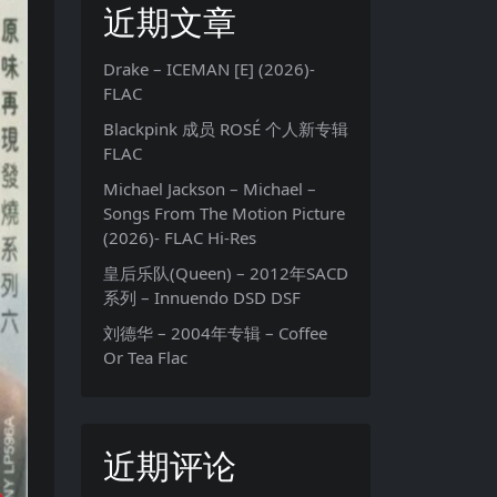
近期文章
Drake – ICEMAN [E] (2026)-
FLAC
Blackpink 成员 ROSÉ 个人新专辑
FLAC
Michael Jackson – Michael –
Songs From The Motion Picture
(2026)- FLAC Hi-Res
皇后乐队(Queen) – 2012年SACD
系列 – Innuendo DSD DSF
刘德华 – 2004年专辑 – Coffee
Or Tea Flac
近期评论