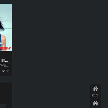
– 唱游
”华语专
音乐的
38
首页