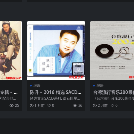
Hz Tidal
0、111号（2025年东京三得利音乐厅现场录音
(2026) FLAC 24bit 192khz
华语
华语
专辑 – T
陈升 – 2016 精选 SACD I
台湾流行音乐200最
y Ride -Flac
SO
辑(1975-2005) wa
为配合他在
经典黄金SACD系列, 滚石巨星再
《台湾流行音乐200最佳专
200张 CD + 原书pd
，推出最新
现 –陈升精选 日本压製 Super Au
75-2005)》是华语乐坛
25
1 月前
0
26
2 月前
0
.
di...
合集，由业...