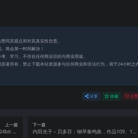
站赞同其观点和对其真实性负责。
们。将会第一时间解决！
参考、学习，不存在任何商业目的与商业用途。
归原著所有，禁止下载本站资源参与任何商业和非法行为，请于24小时之
分享
收藏
点赞
上一篇
下一篇
24bit 96
内田光子 – 贝多芬：钢琴奏鸣曲，作品109、11