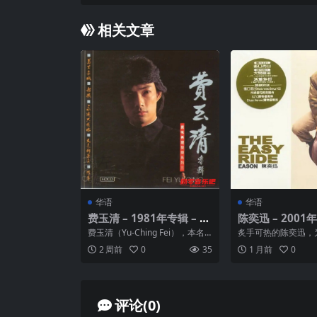
k
相关文章
华语
华语
费玉清 – 1981年专辑 – 变
陈奕迅 – 2001年
色的长城 Flac
he Eas
费玉清（Yu-Ching Fei），本名
炙手可热的陈奕迅，
张彦亭，1955年7月17日出生于
十一月举行的演唱会
2 周前
0
35
1 月前
0
中国台...
广东唱碟《The Eas..
评论(0)