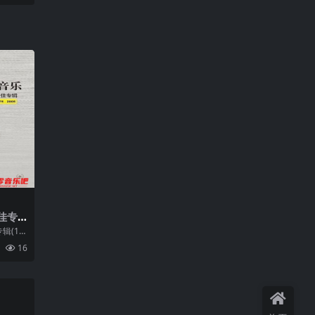
）
佳专
v+cue
辑(19
f
权威典藏
16