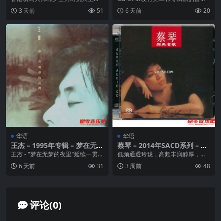
92kHz 臻品母带
德华，两人各自创作5首广东歌，当
单曲《玻璃》， 这是他继《色彩》
3 天前
51
6 天前
20
林夕的“按摩女郎”...
之后创作的...
华语
华语
王杰 – 1995年专辑 – 梦在无梦
蔡琴 – 2014年SACD系列 – 经
的夜里 Flac
典老歌 dsf
王杰 - "梦在无梦的夜里"延续一贯的
低频通透玲珑，高频丰润醇厚，让
王杰风格,悲情,沧桑再加王杰的浪子
你感受琴深款款。她的歌就像一杯
6 天前
31
3 周前
48
形象,更...
岁月的美酒，越是久远...
评论(0)