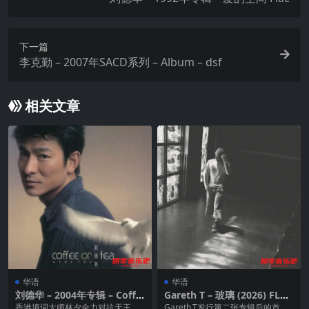
下一篇
李克勤 – 2007年SACD系列 – Album – dsf
相关文章
华语
华语
刘德华 – 2004年专辑 – Coffe
Gareth T – 玻璃 (2026) FLAC
e Or Tea Flac
24bit 48kHz + FLAC 24bit 1
香港填词大师林夕全力对抗天王刘
Gareth.T发行第二张专辑后的首支