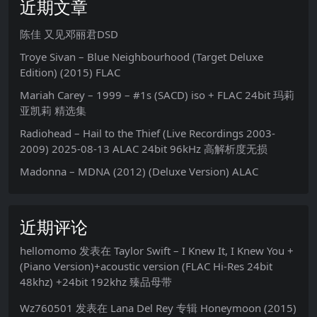
近期文章
陈佳 又见邓丽君DSD
Troye Sivan – Blue Neighbourhood (Target Deluxe
Edition) (2015) FLAC
Mariah Carey – 1999 – #1s (SACD) iso + FLAC 24bit 玛莉
亚凯莉 精选集
Radiohead – Hail to the Thief (Live Recordings 2003-
2009) 2025-08-13 ALAC 24bit 96kHz 高解析度无损
Madonna – MDNA (2012) (Deluxe Version) ALAC
近期评论
hellomomo
发表在
Taylor Swift – I Knew It, I Knew You +
(Piano Version)+acoustic version (FLAC Hi-Res 24bit
48khz) +24bit 192khz 臻品母带
Wz760501
发表在
Lana Del Rey 专辑 Honeymoon (2015)