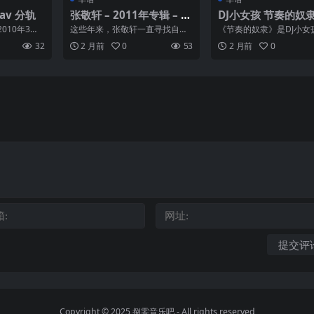
av 分轨
张敬轩 – 2011年专辑 – I
DJ小女孩 节奏的奴隶 
LOVE YOU(香港首版) wa
24) FLAC 24bit 96
010年3月3
这些年来，张敬轩一直寻找自己
《节奏的奴隶》是DJ小女
v
格专辑，由高
的路向，试过与大师级音乐人合
张EP，于2024年11月发
32
2 月前
0
53
2 月前
0
作，也试过以舞台作为唱作...
辑收录8首热曲，...
Copyright © 2025
捌零音乐吧
- All rights reserved