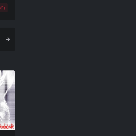
(
0
)