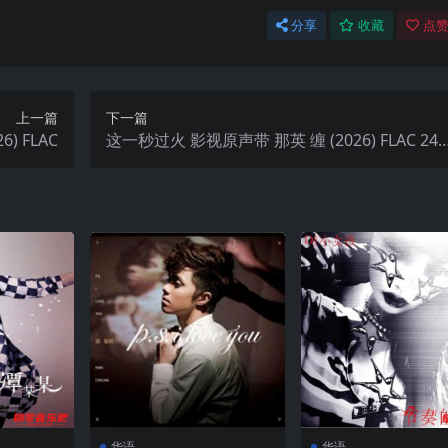
分享
收藏
点赞
上一篇
下一篇
6) FLAC
这一秒过火 影视原声带 那英 缠 (2026) FLAC 24b
it 48khz+192臻品母带
华语
华语