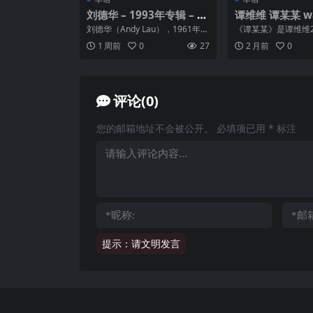
刘德华 – 1993年专辑 – 暖
谭维维 谭某某 w
暖柔情粤语精选Vol.2 Fla
刘德华（Andy Lau），1961年9
《谭某某》是谭维维2
c
月27日出生于中国香港，华语影
0日发行的慢摇滚风
1 周前
0
27
2 月前
0
视男演员、...
晓松、汪峰担任制...
评论(0)
您的邮箱地址不会被公开。
必填项已用
*
标注
提示：请文明发言