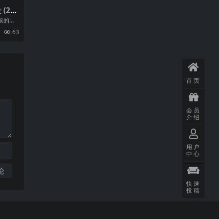
(20
kHz
孩的首
行。专
63
首页
会员
介绍
用户
中心
快速
投稿