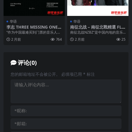
华语
华语
李志 THREE MISSING ONE
南征北战 – 南征北戰精選 FLA
(叁缺壹) JAPAN Tour 2024 in
C
“作为中国最难买到门票的音乐人之
南征北战NZBZ”是中国内地的音乐
Tokyo wav 分轨
一，李志。在突然从公众视野消失
组合，成立于2012年，由胡汀洋、
2 月前
764
2 月前
25
约6年后，于202...
赵辰龙、尼成...
评论(0)
您的邮箱地址不会被公开。
必填项已用
*
标注