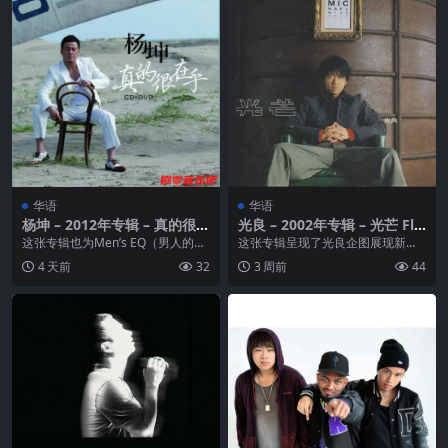
华语
华语
杨坤 – 2012年专辑 – 真的很在
光良 – 2002年专辑 – 光芒 Fla
乎 Flac
c
这张专辑也为Men’s EQ（男人的情
这张专辑呈现了光良企图展现新风
商）做了一个完整的诠释，并绘制
格的多样性风貌，不论在音乐性及V
4 天前
32
3 周前
44
了一道完美的...
ocal表现上都有...