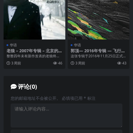
华语
华语
老狼 – 2007年专辑 – 北京的冬
郭顶— 2016年专辑 — 飞行器
天 Flac
的执行周期 flac
整整四年未有新作发表的老狼终于
这张专辑于2016年11月25日正式发
在2007年的2月推出了他个人的第
行，是郭顶的第三张个人创作专
3 周前
46
3 周前
43
三张专辑《北京的...
辑。专辑以科幻...
评论(0)
您的邮箱地址不会被公开。
必填项已用
*
标注