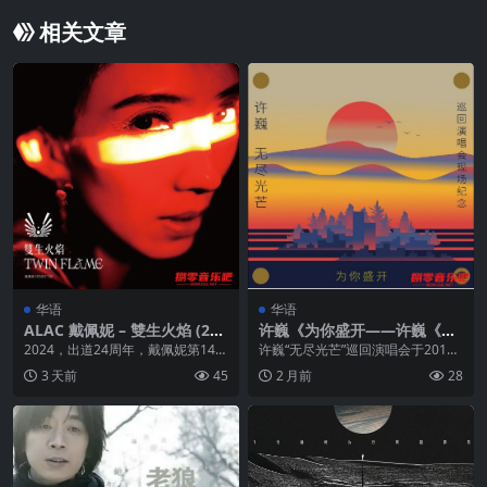
相关文章
华语
华语
ALAC 戴佩妮 – 雙生火焰 (202
许巍《为你盛开——许巍《无
4)
尽光芒》巡回演唱会现场纪
2024，出道24周年，戴佩妮第14张
许巍“无尽光芒”巡回演唱会于2019
念》FLAC 24bit 48kHz
个人概念专辑《双生火焰 TWIN FL
年5月从深圳启航，覆盖19座城市
3 天前
45
2 月前
28
AM...
共21场演出...