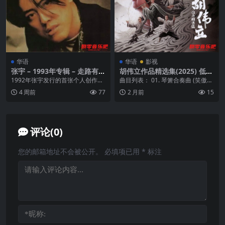
华语
华语
影视
张宇 – 1993年专辑 – 走路有风
胡伟立作品精选集(2025) 低速
Flac
原抓WAV+CUE
1992年张宇发行的首张个人创作专
曲目列表： 01. 琴箫合奏曲 (笑傲江
辑《走路有风》，里面除了收录同
湖) 02. 慈宁宫森严 (鹿鼎记) 0...
4 周前
77
2 月前
15
名主打＜走路有风...
评论(0)
您的邮箱地址不会被公开。
必填项已用
*
标注