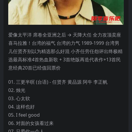
爱像太平洋 席卷全亚洲之后 → 天降大任 全力攻顶卖座
喜马拉雅！台湾的福气 台湾的力气 1989-1999 台湾男
儿任贤齐别以为精选那么好混 小齐任劳任怨评出终极精
选最高标准4首热血新歌 + 3首绝版再造代表作+13首民
意经典20首已经值回票价
01. 三更半暝 (台语) - 任贤齐 黄品源 阿牛 李正帆
02. 烛光
03. 心太软
04. 这样也好
05. I feel good
06. 对面的女孩看过来
07. 只爱你一个人