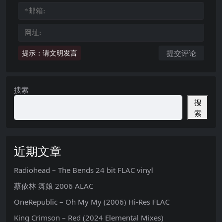
提示：请文明发言
搜索
搜
索
近期文章
Radiohead – The Bends 24 bit FLAC vinyl
蔡依林 舞娘 2006 ALAC
OneRepublic – Oh My My (2006) Hi-Res FLAC
King Crimson – Red (2024 Elemental Mixes)