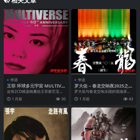
相关文章
华语
华语
王菲 环球多元宇宙 MULTIVE
罗大佑 – 春龙交响夜2025之
RSE OF CINEPOLY 40TH AN
〈诞生〉2026 ALAC 24bit 96
这张2CD精选辑囊括王菲新艺宝时
罗大佑与春龙交响乐团的现场录音
NIVERSARY ALAC Hi-Res 24
kHz AM
期15+15首代表作，Disc 1从《无
专辑《春龙交响夜2025之〈诞生〉
1 月前
30
1 月前
43
bit 96 高解析度无损
奈那天》...
2026》，以《...