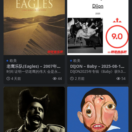
欧美
欧美
老鹰乐队(Eagles) – 2007年专
DIJON – Baby – 2025-08-15
辑 – Long Road Out of Ede
FLAC 24bit 48kHz qobuz
时间 证明一切老鹰的伟大 会是永远
DIJON2025年专辑《Baby》获9.0
n -Flac
EAGLES 老鹰合唱团全新2CD 专辑
分与“最佳新音乐”认证，以超现实拼
4 天前
44
2 月前
54
远离...
贴...