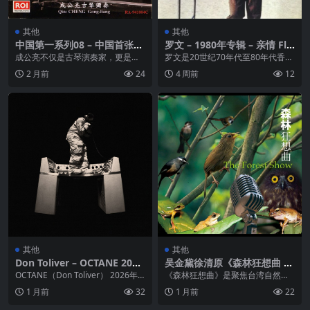
其他
其他
中国第一系列08 – 中国首张仲
罗文 – 1980年专辑 – 亲情 Fla
尼式德斋珍藏古琴3D录音专
c
成公亮不仅是古琴演奏家，更是传
罗文是20世纪70年代至80年代香港
辑：成公亮《秋籁》[WAV+C
统琴道的践行者。古人弹琴为己、
流行乐坛的代表人物之一。他以宏
2 月前
24
4 周前
12
UE]
为自然、为知音，他弹...
亮的嗓子见称，...
其他
其他
Don Toliver – OCTANE 2026
吴金黛徐清原《森林狂想曲 大
ALAC 24Bit
自然音乐 风潮 WAV 分轨
OCTANE（Don Toliver） 2026年
《森林狂想曲》是聚焦台湾自然风
推出的第五张录音室专辑，根植D...
貌打造的标杆之作，耗时五年走访
1 月前
32
1 月前
22
台湾山林宝地录音，由...