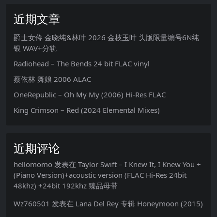
近期文章
爵士女伶 金晓纯&林叶 2026 金枝玉叶 头版限量编号6N纯
银 WAV+分轨
Radiohead – The Bends 24 bit FLAC vinyl
蔡依林 舞娘 2006 ALAC
OneRepublic – Oh My My (2006) Hi-Res FLAC
King Crimson – Red (2024 Elemental Mixes)
近期评论
hellomomo
发表在
Taylor Swift – I Knew It, I Knew You +
(Piano Version)+acoustic version (FLAC Hi-Res 24bit
48khz) +24bit 192khz 臻品母带
Wz760501
发表在
Lana Del Rey 专辑 Honeymoon (2015)