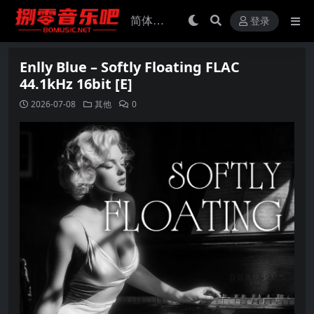
登录
Enlly Blue – Softly Floating FLAC
44.1kHz 16bit [E]
2026-07-08
其他
0