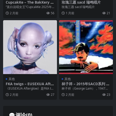
CupcakKe – The BakKery (2
玫瑰三愿 sacd 瑞鸣唱片
025) FLAC 24bit 48kHz qob
“直白说唱女王”CupcakKe 2025年
玫瑰三愿 sacd 瑞鸣唱片
uz
新专《The BakKery》含16...
2 月前
56
1 月前
21
其他
其他
FKA twigs – EUSEXUA After
林子祥 – 2015年SACD系列 –
glow (2025) FLAC Hi-Res 24
爱到发烧 DSD DSF
《EUSEXUA Afterglow》是FKA twi
林子祥（George Lam），1947年1
bit 48kHz
gs 2025年11月推出...
0月12日出生于香港，籍贯广东省
2 月前
27
2 月前
23
江门...
评论(0)