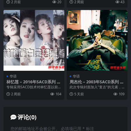
2 月前
20
2 周前
43
01.巡行 02....
华语
华语
林忆莲 – 2016年SACD系列 –
周杰伦 – 2003年SACD系列 –
林忆莲白金珍藏版 dsf
叶惠美 DSD / DFF
专辑采用SACD技术对林忆莲以前的
此次专辑封面加入"复古"的元素，
录音进行了处理，CD母带在欧洲制
穿起复古西装的杰伦依旧不改其帅
2 周前
104
5 天前
109
造而成，让您置...
气的本色，拍出很有...
评论(0)
您的邮箱地址不会被公开。
必填项已用
*
标注