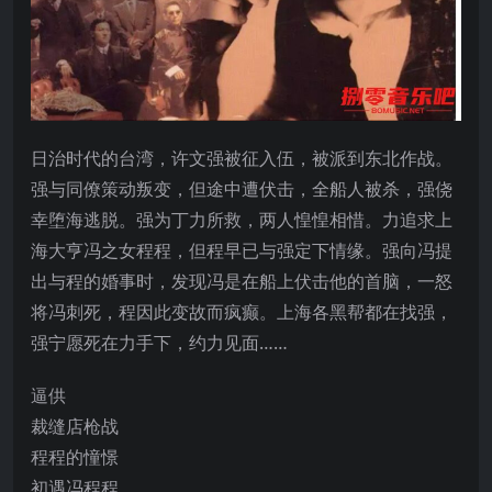
日治时代的台湾，许文强被征入伍，被派到东北作战。
强与同僚策动叛变，但途中遭伏击，全船人被杀，强侥
幸堕海逃脱。强为丁力所救，两人惶惶相惜。力追求上
海大亨冯之女程程，但程早已与强定下情缘。强向冯提
出与程的婚事时，发现冯是在船上伏击他的首脑，一怒
将冯刺死，程因此变故而疯癫。上海各黑帮都在找强，
强宁愿死在力手下，约力见面……
逼供
裁缝店枪战
程程的憧憬
初遇冯程程