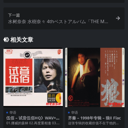
下一篇
水树奈奈 水樹奈々 4thベストアルバム「THE MUS
EUM Ⅳ」FLAC
相关文章
华语
华语
伍佰 – 试音伍佰HQ》WAV+C
齐秦 – 1998年专辑 – 狼Ⅱ Flac
UE
01.挪威的森林 02.再度重相逢 03.
这张专辑的收藏价值不在于他的音
一生最爱的人 04.浪人情歌 05.你...
质，而在于此专辑收录的几首歌。