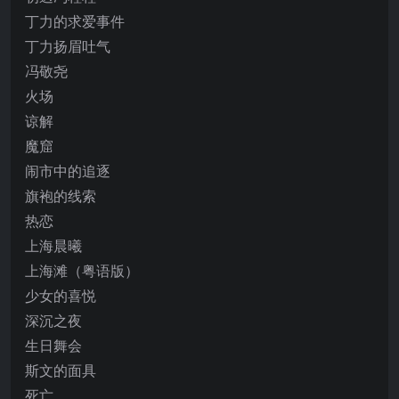
丁力的求爱事件
丁力扬眉吐气
冯敬尧
火场
谅解
魔窟
闹市中的追逐
旗袍的线索
热恋
上海晨曦
上海滩（粤语版）
少女的喜悦
深沉之夜
生日舞会
斯文的面具
死亡